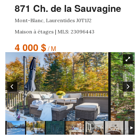
871 Ch. de la Sauvagine
Mont-Blanc, Laurentides J0T1J2
Maison à étages | MLS: 23096443
4 000 $
/ M