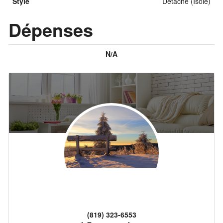
Style
Détaché (Isolé)
Dépenses
N/A
(819) 323-6553