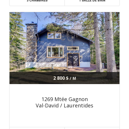
3 CHAMBRES
1 SALLE DE BAIN
2 800 $
/ M
1269 Mtée Gagnon
Val-David / Laurentides